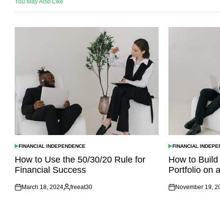
You May Also Like
FINANCIAL INDEPENDENCE
FINANCIAL INDEP
POSTED
POSTED
IN
IN
How to Use the 50/30/20 Rule for
How to Build
Financial Success
Portfolio on 
March 18, 2024
freeat30
November 19, 2
Posted
Posted
Posted
on
by
on