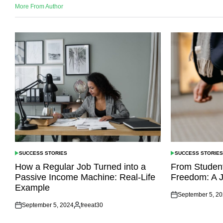
More From Author
SUCCESS STORIES
SUCCESS STORIE
POSTED
POSTED
IN
IN
How a Regular Job Turned into a
From Student
Passive Income Machine: Real-Life
Freedom: A 
Example
September 5, 2
Posted
September 5, 2024
freeat30
on
Posted
Posted
on
by